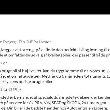
n Esbjerg - Din CUPRA Master
lægger vi stor vægt på at finde den perfekte bil og løsning ti
e et omfattende udvalg af kvalitetsbiler, der passer til både p
iler
n brugt bil af høj kvalitet, kan du trygt komme til os. Vores uni
ået et omfattende tjek. Med får du 6 måneders totalgaranti, 1
vestkystens bedste brugte biler.
ed for CUPRA
ksted er bemandet af specialuddannede teknikere, der kender 
ch på service for CUPRA, VW, SEAT og ŠKODA, 24 timers gratis 
os os. Din bil er i de bedste hænder hos Autocentralen Esbjerg.