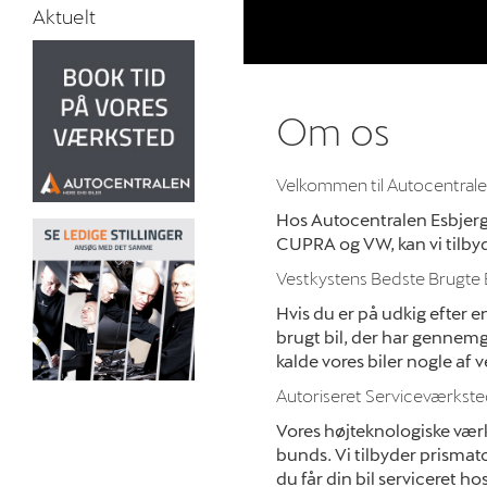
Aktuelt
Om os
Velkommen til Autocentrale
Hos Autocentralen Esbjerg 
CUPRA og VW, kan vi tilbyd
Vestkystens Bedste Brugte B
Hvis du er på udkig efter e
brugt bil, der har gennemg
kalde vores biler nogle af 
Autoriseret Serviceværkst
Vores højteknologiske vær
bunds. Vi tilbyder prismat
du får din bil serviceret h