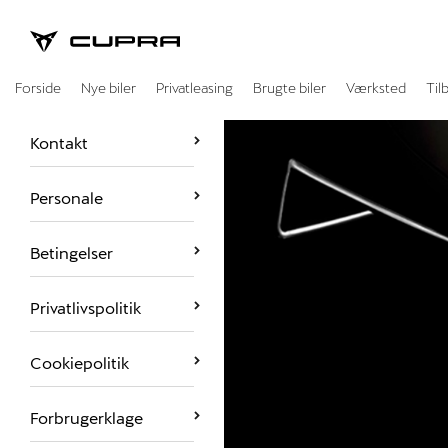
CUPRA
Forside
Nye biler
Privatleasing
Brugte biler
Værksted
Til
Kontakt
Personale
Betingelser
Privatlivspolitik
Cookiepolitik
Forbrugerklage