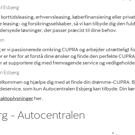
l Esbjerg
orttidsleasing, erhvervsleasing, køberfinansiering eller privat
e leasing- og forsikringsselskaber, så vi kan tilbyde dig den ful
dersyede løsninger, der passer præcist til dine behov.
on
er vi passionerede omkring CUPRA og arbejder utrætteligt for 
er her for at forstå dine ønsker og finde den perfekte CUPRA 
 for at supportere dig med fremragende service og vedligeholde
n Esbjerg
ig velkommen og hjælpe dig med at finde din drømme-CUPRA. Be
ndeservice, som kun Autocentralen Esbjerg kan tilbyde. Din kør
aktoplysninger
her.
rg - Autocentralen