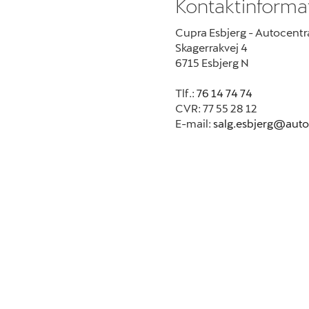
Kontaktinforma
Cupra Esbjerg - Autocentr
Skagerrakvej 4
6715 Esbjerg N
Tlf.:
76 14 74 74
CVR: 77 55 28 12
E-mail:
salg.esbjerg@aut