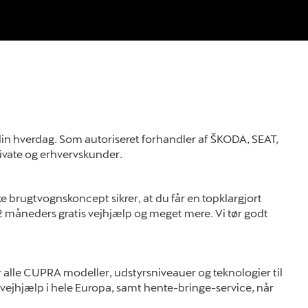
l din hverdag. Som autoriseret forhandler af ŠKODA, SEAT,
rivate og erhvervskunder.
kke brugtvognskoncept sikrer, at du får en topklargjort
2 måneders gratis vejhjælp og meget mere. Vi tør godt
alle CUPRA modeller, udstyrsniveauer og teknologier til
vejhjælp i hele Europa, samt hente-bringe-service, når