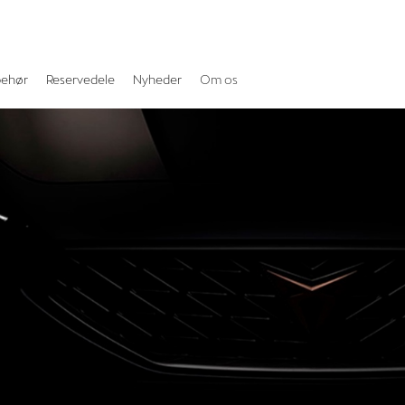
behør
Reservedele
Nyheder
Om os