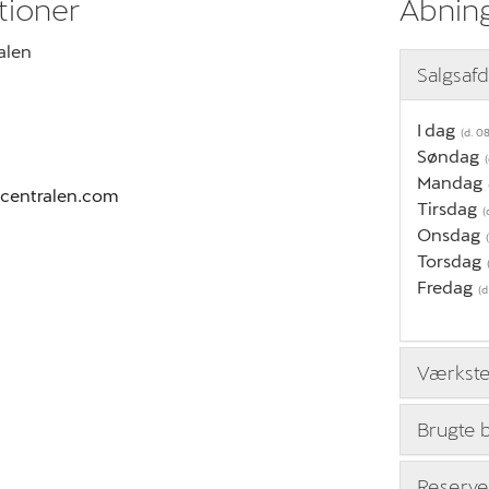
tioner
Åbning
alen
Salgsaf
I dag
Søndag
Mandag
ocentralen.com
Tirsdag
Onsdag
Torsdag
Fredag
Værkst
Brugte b
Reserve