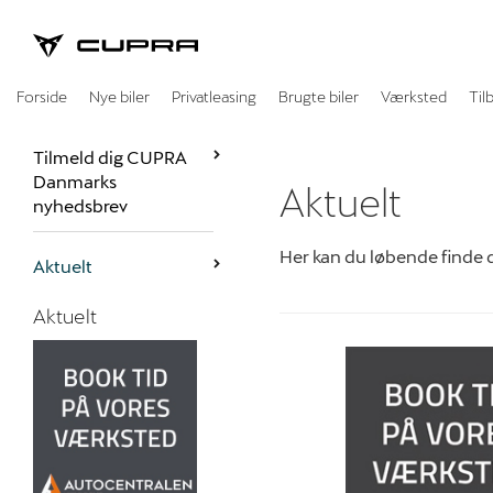
CUPRA
Forside
Nye biler
Privatleasing
Brugte biler
Værksted
Til
Tilmeld dig CUPRA
Danmarks
Aktuelt
nyhedsbrev
Her kan du løbende finde 
Aktuelt
Aktuelt